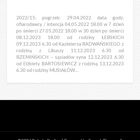
2022/15; pogrzeb: 29.04.2022 data godz.
ofiarodawcy / intencja 04.05.2022 18.00 w 7 dzień
po śmierci 27.05.2022 18.00 w 30 dzień po śmierci
08.12.2023 18.00 od rodziny ŁEBSKICH
09.12.2023 6.30 od Kazimierza RADWAŃSKIEGO z
rodziną z Libuszy 11.12.2023 6.30 od
RZEMIŃSKICH – sąsiadów syna 12.12.2023 6.30
od Elżbiety BARTOSIEWICZ z rodziną 13.12.2023
6.30 od rodziny MUSIAŁÓW…