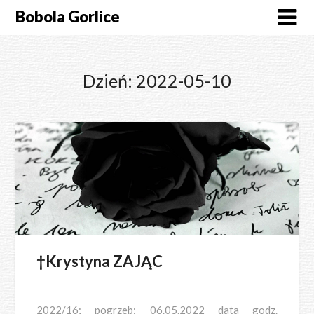
Skip
Bobola Gorlice
to
content
Dzień:
2022-05-10
†Krystyna ZAJĄC
2022/16; pogrzeb: 06.05.2022 data godz.