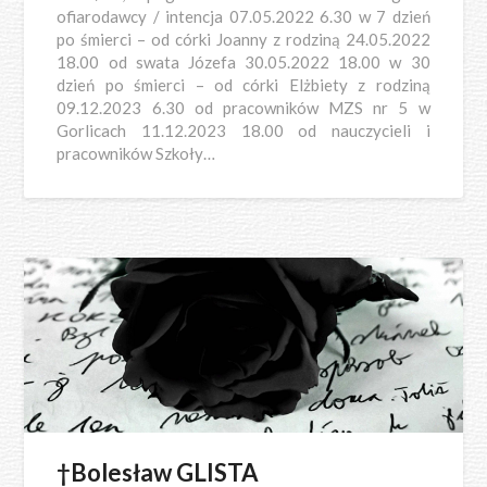
ofiarodawcy / intencja 07.05.2022 6.30 w 7 dzień
po śmierci – od córki Joanny z rodziną 24.05.2022
18.00 od swata Józefa 30.05.2022 18.00 w 30
dzień po śmierci – od córki Elżbiety z rodziną
09.12.2023 6.30 od pracowników MZS nr 5 w
Gorlicach 11.12.2023 18.00 od nauczycieli i
pracowników Szkoły…
†Bolesław GLISTA