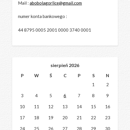
Mail :
abobolagorlice@gmail.com
numer konta bankowego :
44 8795 0005 2001 0000 3740 0001
sierpień 2026
P
W
Ś
C
P
S
N
1
2
3
4
5
6
7
8
9
10
11
12
13
14
15
16
17
18
19
20
21
22
23
24
25
26
27
28
29
30