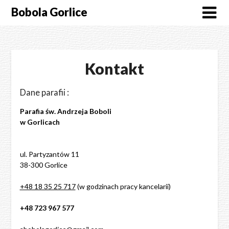
Skip
Bobola Gorlice
to
content
Kontakt
Dane parafii :
Parafia św. Andrzeja Boboli
w Gorlicach
ul. Partyzantów 11
38-300 Gorlice
+48 18 35 25 717
(w godzinach pracy kancelarii)
+48
723 967 577