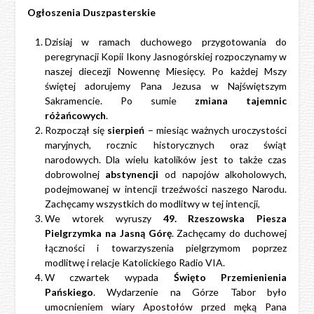
Ogłoszenia Duszpasterskie
Dzisiaj w ramach duchowego przygotowania do
peregrynacji Kopii Ikony Jasnogórskiej rozpoczynamy w
naszej diecezji Nowennę Miesięcy. Po każdej Mszy
świętej adorujemy Pana Jezusa w Najświętszym
Sakramencie. Po sumie
zmiana tajemnic
różańcowych
.
Rozpoczął się
sierpień
– miesiąc ważnych uroczystości
maryjnych, rocznic historycznych oraz świąt
narodowych. Dla wielu katolików jest to także czas
dobrowolnej
abstynencji
od napojów alkoholowych,
podejmowanej w intencji trzeźwości naszego Narodu.
Zachęcamy wszystkich do modlitwy w tej intencji,
We wtorek wyruszy
49. Rzeszowska Piesza
Pielgrzymka na Jasną Górę
. Zachęcamy do duchowej
łączności i towarzyszenia pielgrzymom poprzez
modlitwę i relacje Katolickiego Radio VIA.
W czwartek wypada
Święto Przemienienia
Pańskiego
. Wydarzenie na Górze Tabor było
umocnieniem wiary Apostołów przed męką Pana