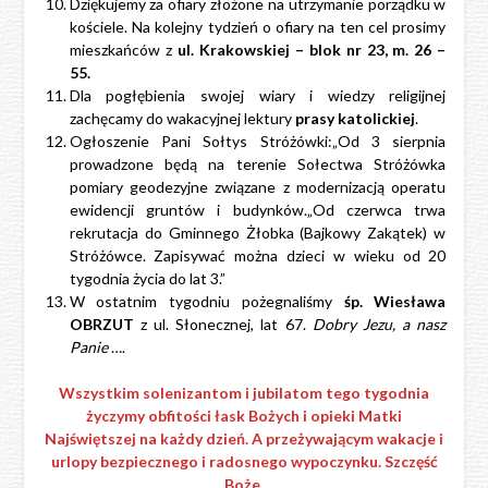
Dziękujemy za ofiary złożone na utrzymanie porządku w
kościele. Na kolejny tydzień o ofiary na ten cel prosimy
mieszkańców z
ul. Krakowskiej – blok nr 23, m. 26 –
55.
Dla pogłębienia swojej wiary i wiedzy religijnej
zachęcamy do wakacyjnej lektury
prasy katolickiej
.
Ogłoszenie Pani Sołtys Stróżówki:„Od 3 sierpnia
prowadzone będą na terenie Sołectwa Stróżówka
pomiary geodezyjne związane z modernizacją operatu
ewidencji gruntów i budynków.„Od czerwca trwa
rekrutacja do Gminnego Żłobka (Bajkowy Zakątek) w
Stróżówce. Zapisywać można dzieci w wieku od 20
tygodnia życia do lat 3.”
W ostatnim tygodniu pożegnaliśmy
śp. Wiesława
OBRZUT
z ul. Słonecznej, lat 67.
Dobry Jezu, a nasz
Panie
….
Wszystkim solenizantom i jubilatom tego tygodnia
życzymy obfitości łask Bożych i opieki Matki
Najświętszej na każdy dzień.
A przeżywającym wakacje i
urlopy bezpiecznego i radosnego wypoczynku.
Szczęść
Boże.