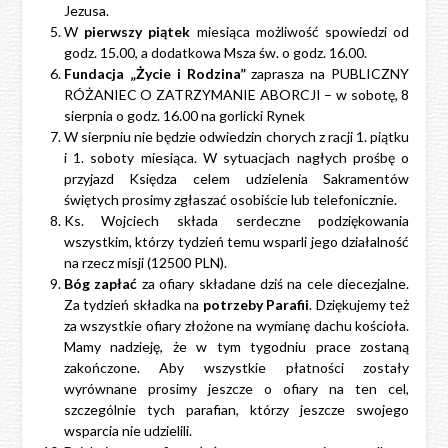
Jezusa.
W
pierwszy piątek
miesiąca możliwość spowiedzi od
godz. 15.00, a dodatkowa Msza św. o godz. 16.00.
Fundacja „Życie i Rodzina”
zaprasza na PUBLICZNY
RÓŻANIEC O ZATRZYMANIE ABORCJI – w sobotę, 8
sierpnia o godz. 16.00 na gorlicki Rynek
W sierpniu nie będzie odwiedzin chorych z racji 1. piątku
i 1. soboty miesiąca. W sytuacjach nagłych prośbę o
przyjazd Księdza celem udzielenia Sakramentów
świętych prosimy zgłaszać osobiście lub telefonicznie.
Ks. Wojciech składa serdeczne podziękowania
wszystkim, którzy tydzień temu wsparli jego działalność
na rzecz misji (12500 PLN).
Bóg zapłać
za ofiary składane dziś na cele diecezjalne.
Za tydzień składka na
potrzeby Parafii
. Dziękujemy też
za wszystkie ofiary złożone na wymianę dachu kościoła.
Mamy nadzieję, że w tym tygodniu prace zostaną
zakończone. Aby wszystkie płatności zostały
wyrównane prosimy jeszcze o ofiary na ten cel,
szczególnie tych parafian, którzy jeszcze swojego
wsparcia nie udzielili.