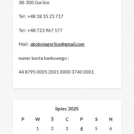
38-300 Gorlice
Tel : +48 18 35 25 717
Tel : +48 723 967 577
Mail :
abobolagorlice@gmail.com
numer konta bankowego :
44 8795 0005 2001 0000 3740 0001
lipiec 2025
P
W
Ś
C
P
S
N
1
2
3
4
5
6