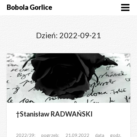
Skip
Bobola Gorlice
to
content
Dzień:
2022-09-21
†Stanisław RADWAŃSKI
2022/39; pogrzeb: 21.09.2022 data godz.