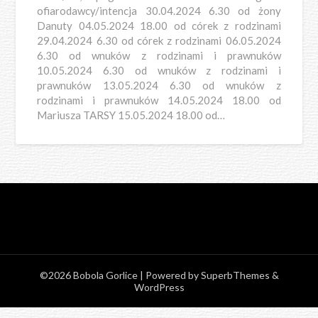
ofiarodawcy/intencja 30.04.2024 6.30 od żony
Danuty 04.05.2024 18.00 od córek z rodzinami
29.04.2024 6.30 od córek z rodzinami 06.05.2024
6.30 od wnuków z rodzinami i prawnuków
10.05.2024 6.30 od wnuków z rodzinami i
prawnuków 13.05.2024 6.30 od wnuków z
rodzinami i prawnuków 14.05.2024 18.00 od
Mariusza TARSY 15.05.2024 18.00 od…
©2026 Bobola Gorlice
| Powered by
SuperbThemes
&
WordPress