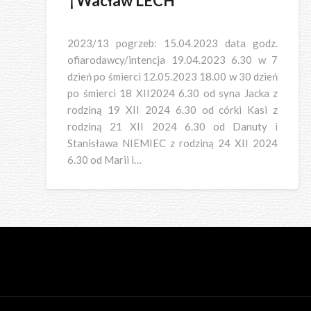
†Wacław LECH
2023/13 pogrzeb: 15.04.2023 data godz.
ofiarodawcy/intencja 19.04.2023 6.30 w 7
dzień po śmierci 12.05.2023 18.00 w 30 dzień
po śmierci 18 XII2024 6.30 od syna Jacka z
rodziną 19 XII 2024 6.30 od córki Kasi z
rodziną 21 XII 2024 6.30 od Danuty i
Stanisława NIEMIEC z rodziną 24 XII 2024
6.30 od Marii i…