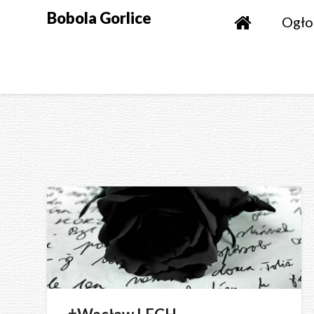
Skip
Bobola Gorlice
Ogło
to
content