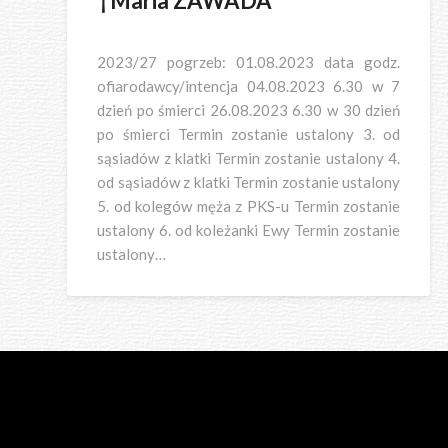
†Maria ZAWADA
2023/27 pogrzeb: 01.08.2023 data godz.
ofiarodawcy/intencja 04.08.2023 6.30 w 7
dzień po śmierci 26.08.2023 6.30 w 30 dzień
po śmierci Termin zostanie ustalony 3. od
sąsiadów z klatki Termin zostanie ustalony 4.
od sąsiadów z klatki Termin zostanie ustalony
5. od kolegów męża z PKS-u Termin zostanie
ustalony 6. od koleżanki Ewy Termin zostanie
ustalony…