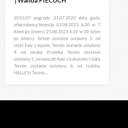
†Wanda PIECUCH
2023/27 pogrzeb: 31.07.2023 data godz.
ofiarodawcy/intencja 02.08.2023 6.30 w 7
dzień po śmierci 25.08.2023 6.30 w 30 dzień
po śmierci Termin zostanie ustalony 3. od
córki Ewy z mężem Termin zostanie ustalony
4. od wnuka Przemka Termin zostanie
ustalony 5. od wnuczki Kasi z Łukaszem i Julką
Termin zostanie ustalony 6. od rodziny
HALUCH Termin…