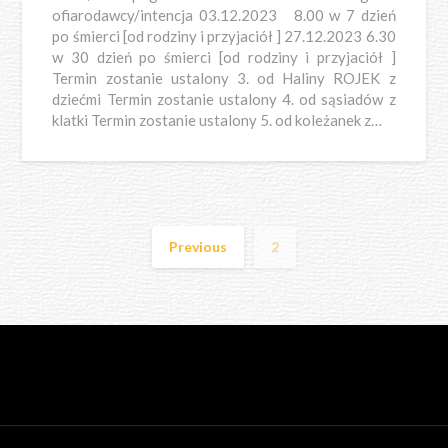
ofiarodawcy/intencja 03.12.2023 8.00 w 7 dzień
po śmierci [od rodziny i przyjaciół ] 27.12.2023 6.30
w 30 dzień po śmierci [od rodziny i przyjaciół ]
Termin zostanie ustalony 3. od Haliny ROJEK z
dziećmi Termin zostanie ustalony 4. od sąsiadów z
klatki Termin zostanie ustalony 5. od koleżanek z…
Previous
2