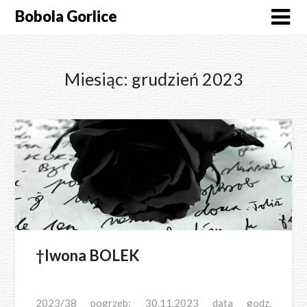
Skip
Bobola Gorlice
to
content
Miesiąc:
grudzień 2023
†Iwona BOLEK
2023/38 pogrzeb: 30.11.2023 data godz.