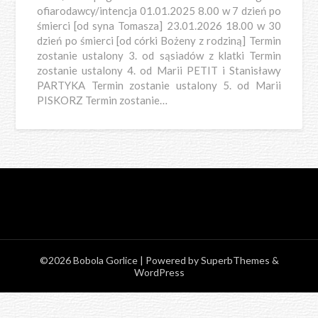
ofiarodawcy/intencja 01.01.2025 8.00 w 7 dzień po
śmierci [od syna Tomasza] 23.01.2026 18.00 w 30
dzień po śmierci [od córki Bożeny z rodziną] Termin
zostanie ustalony 3. od sąsiadów z klatki Termin
zostanie ustalony 4. od Marii PETIT i Stanisławy
PARTYKA Termin zostanie ustalony 5. od Marii
PISKORZ Termin zostanie…
©2026 Bobola Gorlice
| Powered by
SuperbThemes
&
WordPress