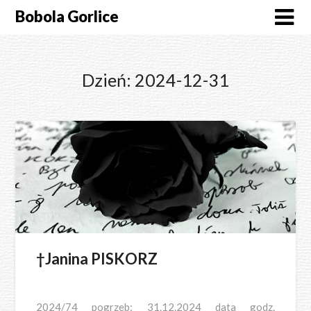
Skip
Bobola Gorlice
to
content
Dzień:
2024-12-31
†Janina PISKORZ
2024/74 pogrzeb: 31.12.2024 data godz.