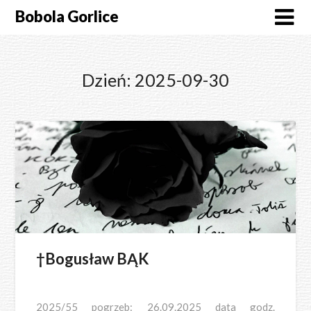
Skip
Bobola Gorlice
to
content
Dzień:
2025-09-30
†Bogusław BĄK
2025/55 pogrzeb: 26.09.2025 data godz.