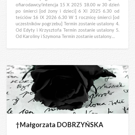
ofiarodawcy/intencja 15 X 2025 18.00 w 30 dzień
po śmierci [od żony i dzieci] 6 XI 2025 6.30 od
teściów 16 IX 2026 6.30 W 1 rocznicę śmierci [od
uczestników pogrzebu] Termin zostanie ustalony 4.
Od Edyty i Krzysztofa Termin zostanie ustalony 5.
Od Karoliny i Szymona Termin zostanie ustalony…
†Małgorzata DOBRZYŃSKA