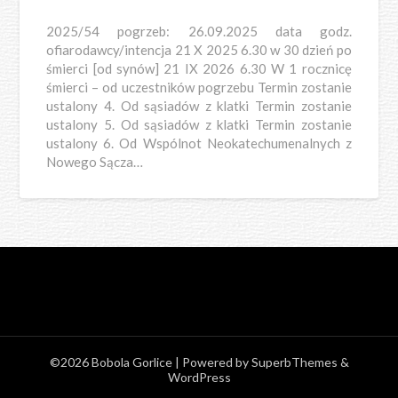
2025/54 pogrzeb: 26.09.2025 data godz.
ofiarodawcy/intencja 21 X 2025 6.30 w 30 dzień po
śmierci [od synów] 21 IX 2026 6.30 W 1 rocznicę
śmierci – od uczestników pogrzebu Termin zostanie
ustalony 4. Od sąsiadów z klatki Termin zostanie
ustalony 5. Od sąsiadów z klatki Termin zostanie
ustalony 6. Od Wspólnot Neokatechumenalnych z
Nowego Sącza…
©2026 Bobola Gorlice
| Powered by
SuperbThemes
&
WordPress