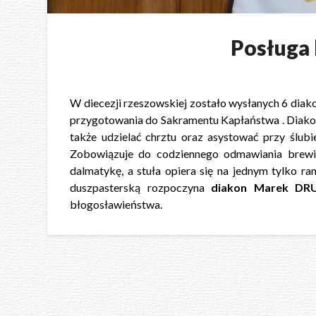
Posługa 
W diecezji rzeszowskiej zostało wysłanych 6 diakon
przygotowania do Sakramentu Kapłaństwa . Diakon
także udzielać chrztu oraz asystować przy ślubi
Zobowiązuje do codziennego odmawiania brewia
dalmatykę, a stuła opiera się na jednym tylko ram
duszpasterską rozpoczyna
diakon Marek DR
błogosławieństwa.