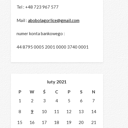
Tel : +48 723 967 577
Mail :
abobolagorlice@gmail.com
numer konta bankowego :
44 8795 0005 2001 0000 3740 0001
luty 2021
P
W
Ś
C
P
S
N
1
2
3
4
5
6
7
8
9
10
11
12
13
14
15
16
17
18
19
20
21