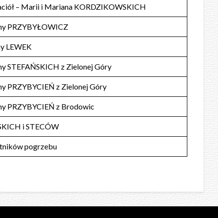
jaciół – Marii i Mariana KORDZIKOWSKICH
ziny PRZYBYŁOWICZ
ny LEWEK
iny STEFAŃSKICH z Zielonej Góry
ny PRZYBYCIEŃ z Zielonej Góry
iny PRZYBYCIEŃ z Brodowic
SKICH i STECÓW
stników pogrzebu