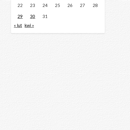
22
23
24
25
26
27
28
29
30
31
« lut
kwi »