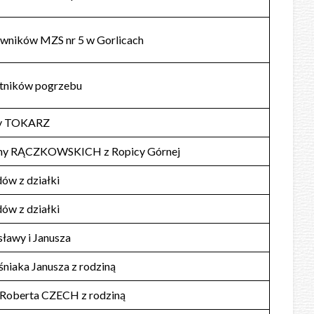
wników MZS nr 5 w Gorlicach
stników pogrzebu
ny TOKARZ
iny RĄCZKOWSKICH z Ropicy Górnej
dów z działki
dów z działki
ławy i Janusza
śniaka Janusza z rodziną
 Roberta CZECH z rodziną