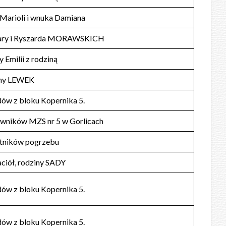
 Marioli i wnuka Damiana
ary i Ryszarda MORAWSKICH
y Emilii z rodziną
iny LEWEK
dów z bloku Kopernika 5.
wników MZS nr 5 w Gorlicach
stników pogrzebu
aciół, rodziny SADY
dów z bloku Kopernika 5.
dów z bloku Kopernika 5.