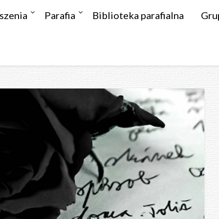
szenia
Parafia
Biblioteka parafialna
Gru