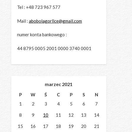
Tel : +48 723 967 577
Mail :
abobolagorlice@gmail.com
numer konta bankowego :
44 8795 0005 2001 0000 3740 0001
marzec 2021
P
W
Ś
C
P
S
N
1
2
3
4
5
6
7
8
9
10
11
12
13
14
15
16
17
18
19
20
21