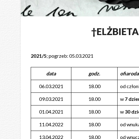
†ELŻBIET
2021/5
; pogrzeb: 05.03.2021
data
godz.
ofiaroda
06.03.2021
18.00
od człon
09.03.2021
18.00
w
7 dzie
01.04.2021
18.00
w
30 dzi
11.04.2022
18.00
od wnuka
13.04.2022
18.00
od wnucz