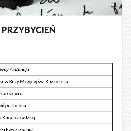
A PRZYBYCIEŃ
wcy / intencja
ków Róży Misyjnej św. Kazimierza
ń
po śmierci
eń
po śmierci
 Karola z rodziną
ki Ewy z rodziną