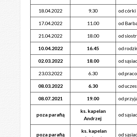
18.04.2022
9.30
od córki
17.04.2022
11.00
od Barb
21.04.2022
18.00
od siostr
10.04.2022
16.45
od rodz
02.03.2022
18.00
od sąsia
23.03.2022
6.30
od praco
08.03.2022
6.30
od ucze
08.07.2021
19.00
od przyj
ks. kapelan
poza parafią
od sąsia
Andrzej
ks. kapelan
poza parafią
od sąsia