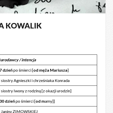
A KOWALIK
iarodawcy / intencja
7 dzień
po śmierci [
od męża Mariusza
]
 siostry Agnieszki i chrześniaka Konrada
 siostry Iwony z rodziną [z okazji urodzin]
30 dzień
po śmierci [
od m
amy]]
 Janiny ZIMOWSKIEJ