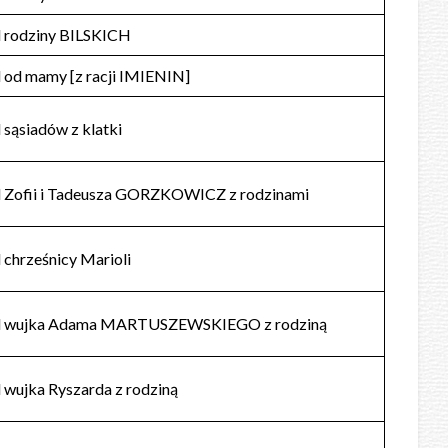
 rodziny BILSKICH
 od mamy [z racji IMIENIN]
 sąsiadów z klatki
 Zofii i Tadeusza GORZKOWICZ z rodzinami
 chrześnicy Marioli
d wujka Adama MARTUSZEWSKIEGO z rodziną
 wujka Ryszarda z rodziną