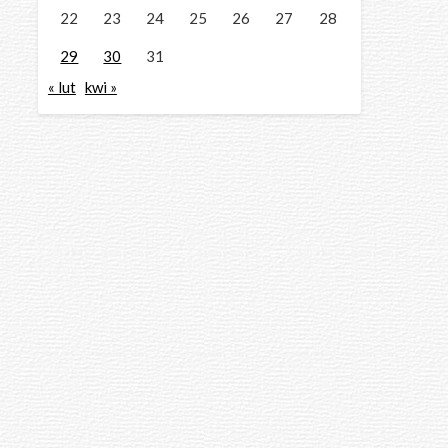
22
23
24
25
26
27
28
29
30
31
« lut
kwi »