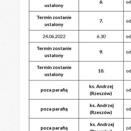
6.
od
ustalony
Termin zostanie
7.
od
ustalony
24.06.2022
6.30
od
Termin zostanie
9.
od
ustalony
Termin zostanie
10.
od
ustalony
ks. Andrzej
poza parafią
od
(Rzeszów)
ks. Andrzej
poza parafią
od
(Rzeszów)
ks. Andrzej
poza parafią
od