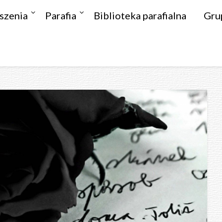
szenia
Parafia
Biblioteka parafialna
Gru