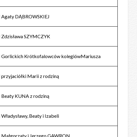
d Agaty DĄBROWSKIEJ
d Zdzisława SZYMCZYK
 Gorlickich Krótkofalowców kolegiówMariusza
 przyjaciółki Marii z rodziną
 Beaty KUNA z rodziną
 Władysławy, Beaty i Izabeli
 Małgorzaty i Jerzego GAWRON