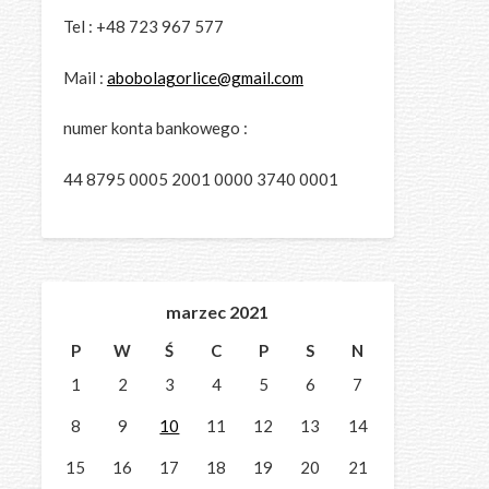
Tel : +48 723 967 577
Mail :
abobolagorlice@gmail.com
numer konta bankowego :
44 8795 0005 2001 0000 3740 0001
marzec 2021
P
W
Ś
C
P
S
N
1
2
3
4
5
6
7
8
9
10
11
12
13
14
15
16
17
18
19
20
21