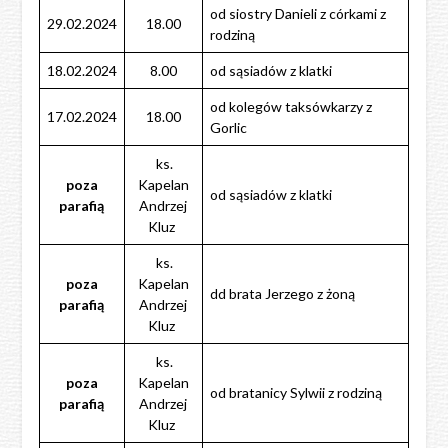
od siostry Danieli z córkami z
29.02.2024
18.00
rodziną
18.02.2024
8.00
od sąsiadów z klatki
od kolegów taksówkarzy z
17.02.2024
18.00
Gorlic
ks.
poza
Kapelan
od sąsiadów z klatki
parafią
Andrzej
Kluz
ks.
poza
Kapelan
dd brata Jerzego z żoną
parafią
Andrzej
Kluz
ks.
poza
Kapelan
od bratanicy Sylwii z rodziną
parafią
Andrzej
Kluz