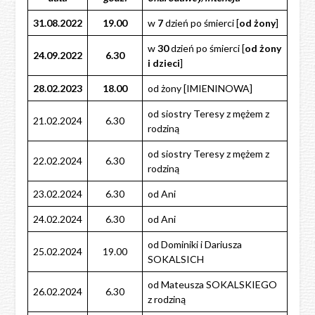
31.08.2022
19.00
w
7
dzień po śmierci [
od żony
]
w
30
dzień po śmierci [
od żony
24.09.2022
6.30
i dzieci
]
28.02.2023
18.00
od żony [IMIENINOWA]
od siostry Teresy z mężem z
21.02.2024
6.30
rodziną
od siostry Teresy z mężem z
22.02.2024
6.30
rodziną
23.02.2024
6.30
od Ani
24.02.2024
6.30
od Ani
od Dominiki i Dariusza
25.02.2024
19.00
SOKALSICH
od Mateusza SOKALSKIEGO
26.02.2024
6.30
z rodziną