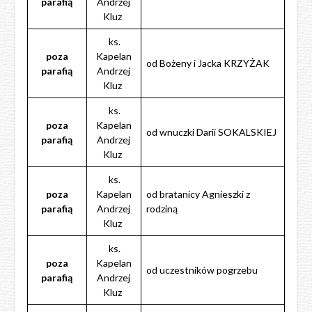
parafią
Andrzej
Kluz
ks.
poza
Kapelan
od Bożeny i Jacka KRZYŻAK
parafią
Andrzej
Kluz
ks.
poza
Kapelan
od wnuczki Darii SOKALSKIEJ
parafią
Andrzej
Kluz
ks.
poza
Kapelan
od bratanicy Agnieszki z
parafią
Andrzej
rodziną
Kluz
ks.
poza
Kapelan
od uczestników pogrzebu
parafią
Andrzej
Kluz