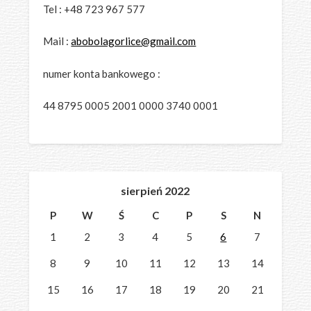
Tel : +48 723 967 577
Mail :
abobolagorlice@gmail.com
numer konta bankowego :
44 8795 0005 2001 0000 3740 0001
sierpień 2022
P
W
Ś
C
P
S
N
1
2
3
4
5
6
7
8
9
10
11
12
13
14
15
16
17
18
19
20
21