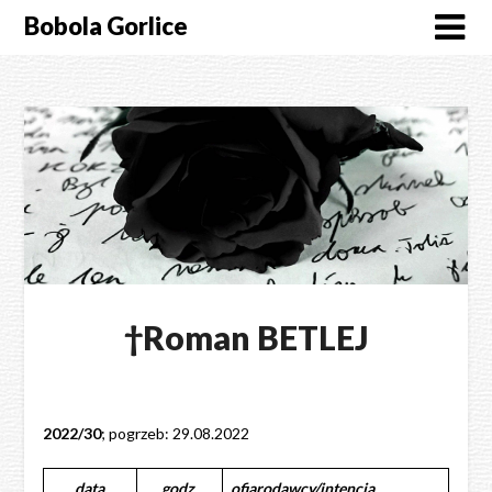
Skip
Bobola Gorlice
to
content
†Roman BETLEJ
2022/30
; pogrzeb: 29.08.2022
data
godz.
ofiarodawcy/intencja