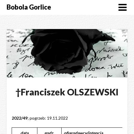
Skip
Bobola Gorlice
to
content
†Franciszek OLSZEWSKI
2022/49
; pogrzeb: 19.11.2022
data
godz.
ofiarodawcy/intencja