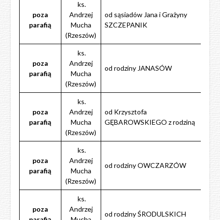
ks.
poza
Andrzej
od sąsiadów Jana i Grażyny
parafią
Mucha
SZCZEPANIK
(Rzeszów)
ks.
poza
Andrzej
od rodziny JANASÓW
parafią
Mucha
(Rzeszów)
ks.
poza
Andrzej
od Krzysztofa
parafią
Mucha
GĘBAROWSKIEGO z rodziną
(Rzeszów)
ks.
poza
Andrzej
od rodziny OWCZARZÓW
parafią
Mucha
(Rzeszów)
ks.
poza
Andrzej
od rodziny ŚRODULSKICH
parafią
Mucha