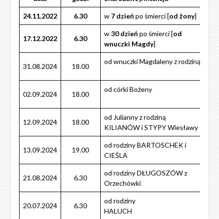
24.11.2022
6.30
w
7 dzień
po śmierci [
od żony
]
w
30 dzień
po śmierci [
od
17.12.2022
6.30
wnuczki Magdy
]
od wnuczki Magdaleny z rodziną
31.08.2024
18.00
od córki Bożeny
02.09.2024
18.00
od Julianny z rodziną
12.09.2024
18.00
KILIANÓW i STYPY Wiesławy
od rodziny BARTOSCHEK i
13.09.2024
19.00
CIEŚLA
od rodziny DŁUGOSZÓW z
21.08.2024
6.30
Orzechówki
od rodziny
20.07.2024
6.30
HALUCH