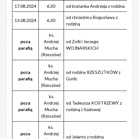
17.08.2024
6.30
od bratanka Andrzeja z rodzina
od chrześnicy Bogusławy z
13.08.2024
6.30
rodziną
ks.
poza
Andrzej
od Zofii i Jerzego
parafią
Mucha
WOJNARSKICH
(Rzeszów)
ks.
poza
Andrzej
od rodziny RZESZUTKÓW z
parafią
Mucha
Gorlic
(Rzeszów)
ks.
poza
Andrzej
od Tadeusza KOSTRZEWY z
parafią
Mucha
rodziną z Szalowej
(Rzeszów)
ks.
poza
Andrzej
od Jolanty z rodziną