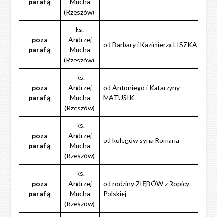
parafią
Mucha
(Rzeszów)
ks.
poza
Andrzej
od Barbary i Kazimierza LISZKA
parafią
Mucha
(Rzeszów)
ks.
poza
Andrzej
od Antoniego i Katarzyny
parafią
Mucha
MATUSIK
(Rzeszów)
ks.
poza
Andrzej
od kolegów syna Romana
parafią
Mucha
(Rzeszów)
ks.
poza
Andrzej
od rodziny ZIĘBÓW z Ropicy
parafią
Mucha
Polskiej
(Rzeszów)