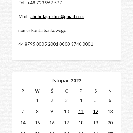
Tel : +48 723 967 577
Mail :
abobolagorlice@gmail.com
numer konta bankowego :
44 8795 0005 2001 0000 3740 0001
listopad 2022
P
W
Ś
C
P
S
N
1
2
3
4
5
6
7
8
9
10
11
12
13
14
15
16
17
18
19
20