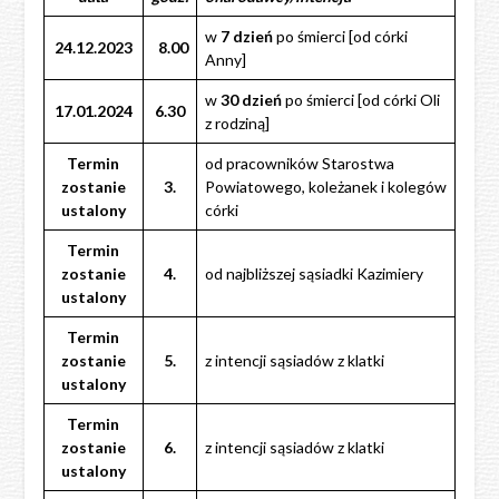
w
7 dzień
po śmierci [od córki
24.12.2023
8.00
Anny]
w
30 dzień
po śmierci [od córki Oli
17.01.2024
6.30
z rodziną]
Termin
od pracowników Starostwa
zostanie
3.
Powiatowego, koleżanek i kolegów
ustalony
córki
Termin
zostanie
4.
od najbliższej sąsiadki Kazimiery
ustalony
Termin
zostanie
5.
z intencji sąsiadów z klatki
ustalony
Termin
zostanie
6.
z intencji sąsiadów z klatki
ustalony