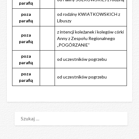
parafią
poza
od rodziny KWIATKOWSKICH z
parafią
Libuszy
z intencji koleżanek i kolegów córki
poza
Anny z Zespołu Regionalnego
parafią
„POGÓRZANIE”
poza
od uczestników pogrzebu
parafią
poza
od uczestników pogrzebu
parafią
SZUKAJ: