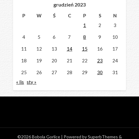
grudzień 2023
P
W
Ś
C
P
S
N
1
2
3
4
5
6
7
8
9
10
11
12
13
14
15
16
17
18
19
20
21
22
23
24
25
26
27
28
29
30
31
« lis
sty »
©2026 Bobola Gorlice
| Powered by
SuperbThemes
&