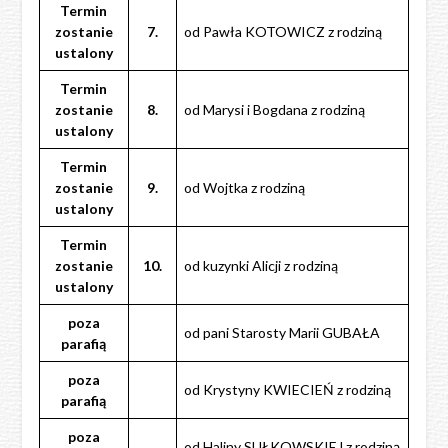
Termin
zostanie
7.
od Pawła KOTOWICZ z rodziną
ustalony
Termin
zostanie
8.
od Marysi i Bogdana z rodziną
ustalony
Termin
zostanie
9.
od Wojtka z rodziną
ustalony
Termin
zostanie
10.
od kuzynki Alicji z rodziną
ustalony
poza
od pani Starosty Marii GUBAŁA
parafią
poza
od Krystyny KWIECIEŃ z rodziną
parafią
poza
od Haliny SUŁKOWSKIEJ z rodziną