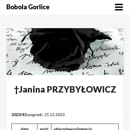
Skip
Bobola Gorlice
to
content
†Janina PRZYBYŁOWICZ
2023/43
pogrzeb: 21.12.2023
data
godz.
ofiarodawcy/intencja