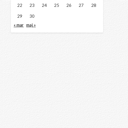
22
23
24
25
26
27
28
29
30
« mar
maj »