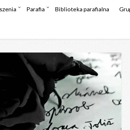
szenia
Parafia
Biblioteka parafialna
Gru