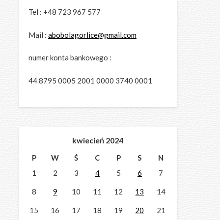
Tel : +48 723 967 577
Mail :
abobolagorlice@gmail.com
numer konta bankowego :
44 8795 0005 2001 0000 3740 0001
kwiecień 2024
P
W
Ś
C
P
S
N
1
2
3
4
5
6
7
8
9
10
11
12
13
14
15
16
17
18
19
20
21