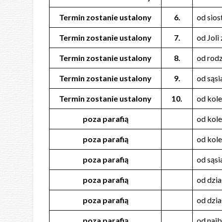
Termin zostanie ustalony
6.
od sios
Termin zostanie ustalony
7.
od Joli
Termin zostanie ustalony
8.
od ro
Termin zostanie ustalony
9.
od sąsi
Termin zostanie ustalony
10.
od kole
poza
parafią
od kole
poza
parafią
od kole
poza
parafią
od sąsi
poza
parafią
od dzi
poza
parafią
od dzi
poza
parafią
od naj