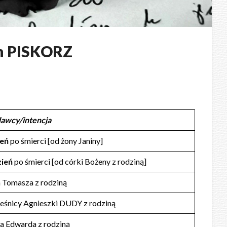
n PISKORZ
dawcy/intencja
ień
po śmierci [od żony Janiny]
zień
po śmierci [od córki Bożeny z rodziną]
a Tomasza z rodziną
ześnicy Agnieszki DUDY z rodziną
ta Edwarda z rodziną