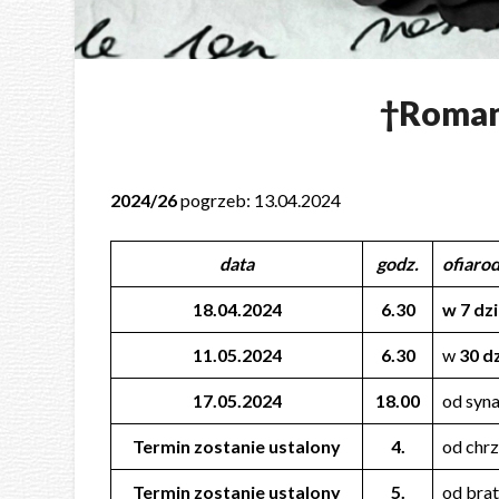
†Roma
2024/26
pogrzeb: 13.04.2024
data
godz.
ofiaro
18.04.2024
6.30
w 7 dz
11.05.2024
6.30
w
30 d
17.05.2024
18.00
od syn
Termin zostanie ustalony
4.
od chr
Termin zostanie ustalony
5.
od bra