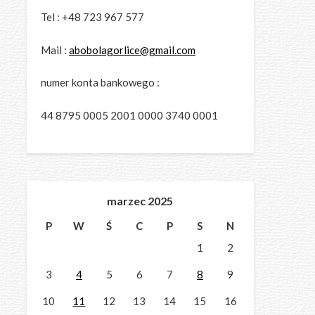
Tel : +48 723 967 577
Mail :
abobolagorlice@gmail.com
numer konta bankowego :
44 8795 0005 2001 0000 3740 0001
marzec 2025
P
W
Ś
C
P
S
N
1
2
3
4
5
6
7
8
9
10
11
12
13
14
15
16