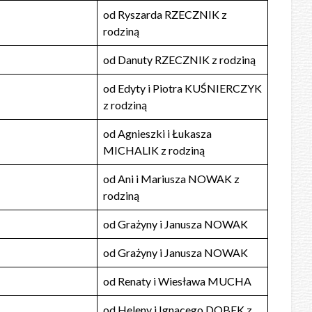
od Ryszarda RZECZNIK z
rodziną
od Danuty RZECZNIK z rodziną
od Edyty i Piotra KUŚNIERCZYK
z rodziną
od Agnieszki i Łukasza
MICHALIK z rodziną
od Ani i Mariusza NOWAK z
rodziną
od Grażyny i Janusza NOWAK
od Grażyny i Janusza NOWAK
od Renaty i Wiesława MUCHA
od Heleny i Ignacego DOBEK z