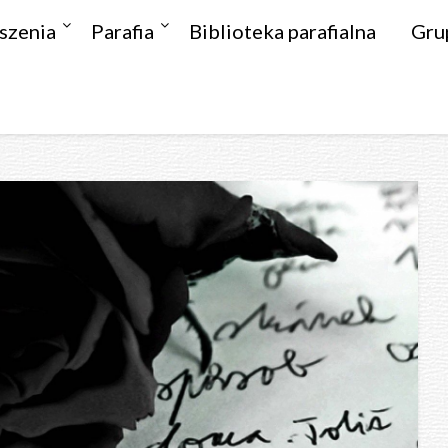
szenia
Parafia
Biblioteka parafialna
Gru