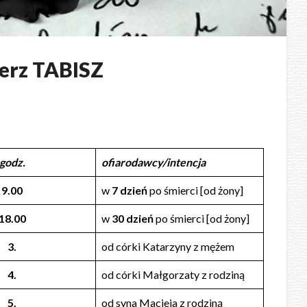
erz TABISZ
godz.
ofiarodawcy/intencja
9.00
w
7 dzień
po śmierci [od żony]
18.00
w
30 dzień
po śmierci [od żony]
3.
od córki Katarzyny z mężem
4.
od córki Małgorzaty z rodziną
5.
od syna Macieja z rodziną