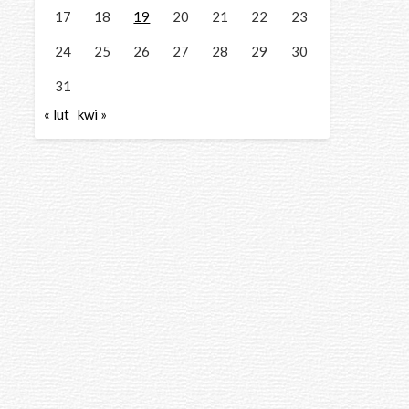
17
18
19
20
21
22
23
24
25
26
27
28
29
30
31
« lut
kwi »