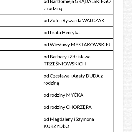
od Bartłomieja GRĄDALSKIEGO
z rodziną
od Zofii i Ryszarda WALCZAK
od brata Henryka
od Wiesławy MYSTAKOWSKIEJ
od Barbary i Zdzisława
TRZEŚNIOWSKICH
od Czesława i Agaty DUDA z
rodziną
od rodziny MYĆKA
od rodziny CHORZĘPA
od Magdaleny i Szymona
KURZYDŁO