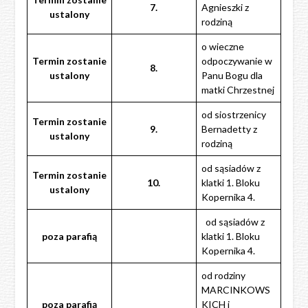
7.
Agnieszki z
ustalony
rodziną
o wieczne
Termin zostanie
odpoczywanie w
8.
ustalony
Panu Bogu dla
matki Chrzestnej
od siostrzenicy
Termin zostanie
9.
Bernadetty z
ustalony
rodziną
od sąsiadów z
Termin zostanie
10.
klatki 1. Bloku
ustalony
Kopernika 4.
od sąsiadów z
poza
parafią
klatki 1. Bloku
Kopernika 4.
od rodziny
MARCINKOWS
poza
parafią
KICH i