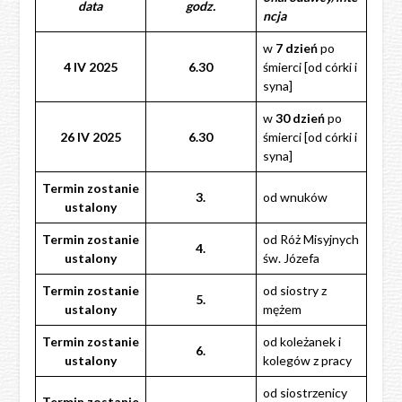
data
godz.
ncja
w
7 dzień
po
4 IV 2025
6.30
śmierci [od córki i
syna]
w
30 dzień
po
26 IV 2025
6.30
śmierci [od córki i
syna]
Termin zostanie
3.
od wnuków
ustalony
Termin zostanie
od Róż Misyjnych
4.
ustalony
św. Józefa
Termin zostanie
od siostry z
5.
ustalony
mężem
Termin zostanie
od koleżanek i
6.
ustalony
kolegów z pracy
od siostrzenicy
Termin zostanie