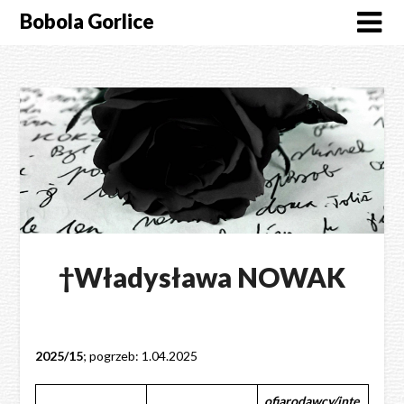
Skip
Bobola Gorlice
to
content
†Władysława NOWAK
2025/15
; pogrzeb: 1.04.2025
ofiarodawcy/inte