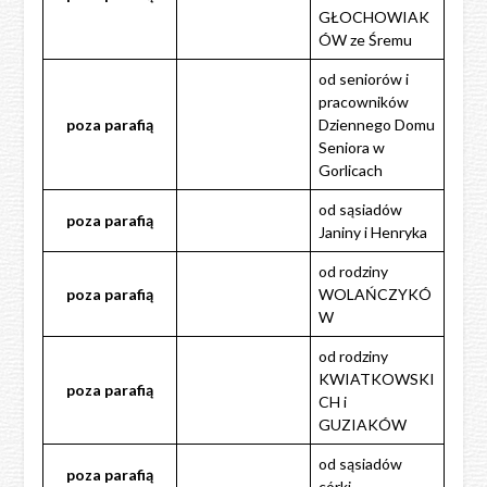
GŁOCHOWIAK
ÓW ze Śremu
od seniorów i
pracowników
poza
parafią
Dziennego Domu
Seniora w
Gorlicach
od sąsiadów
poza
parafią
Janiny i Henryka
od rodziny
poza
parafią
WOLAŃCZYKÓ
W
od rodziny
KWIATKOWSKI
poza
parafią
CH i
GUZIAKÓW
od sąsiadów
poza
parafią
córki