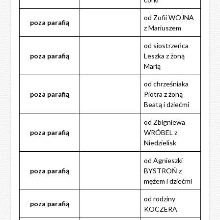
od Zofii WOJNA
poza
parafią
z Mariuszem
od siostrzeńca
poza
parafią
Leszka z żoną
Marią
od chrześniaka
poza
parafią
Piotra z żoną
Beatą i dziećmi
od Zbigniewa
poza
parafią
WRÓBEL z
Niedzielisk
od Agnieszki
poza
parafią
BYSTROŃ z
mężem i dziećmi
od rodziny
poza
parafią
KOCZERA