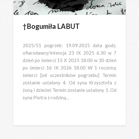
†Bogumiła LABUT
2025/51 pogrzeb: 19.09.2025 data godz.
ofiarodawcy/intencja 23 IX 2025 6.30 w 7
dzień po śmierci 15 X 2025 18.00 w 30 dzień
po śmierci 16 IX 2026 18.00 W 1 rocznicę
śmierci [od uczestników pogrzebu] Termin
zostanie ustalony 4. Od syna Krzysztofa z
żoną i dziećmi Termin zostanie ustalony 5. Od
syna Piotra z rodziną…