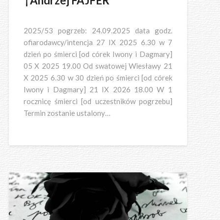
†Andrzej FAJFER
2025/53 pogrzeb: 24.09.2025 data godz.
ofiarodawcy/intencja 27 IX 2025 6.30 w 7
dzień po śmierci [od córek Iwony i Dagmary]
05 X 2025 19.00 Od swatowej Wiesławy 21
X 2025 6.30 w 30 dzień po śmierci [od córek
Iwony i Dagmary] 21 IX 2026 18.00 W 1
rocznicę śmierci [od uczestników pogrzebu]
Termin zostanie ustalony…