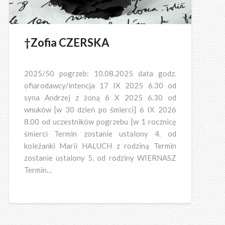
†Zofia CZERSKA
2025/50 pogrzeb: 10.08.2025 data godz.
ofiarodawcy/intencja 17 IX 2025 6.30 od
syna Andrzej z żoną 6 X 2025 6.30 od
wnuków [w 30 dzień po śmierci] 6 IX 2026
8.00 od uczestników pogrzebu [w 1 rocznicę
śmierci Termin zostanie ustalony 4. od
koleżanki Marii HALUCH z rodziną Termin
zostanie ustalony 5. od rodziny WIERNASZ
Termin…