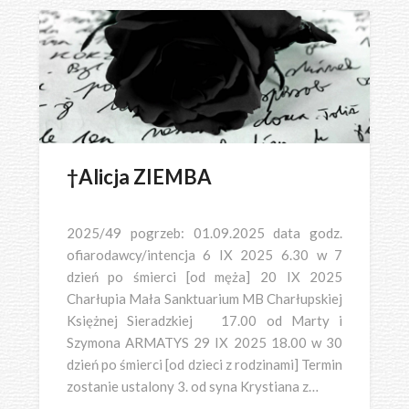
†Alicja ZIEMBA
2025/49 pogrzeb: 01.09.2025 data godz.
ofiarodawcy/intencja 6 IX 2025 6.30 w 7
dzień po śmierci [od męża] 20 IX 2025
Charłupia Mała Sanktuarium MB Charłupskiej
Księżnej Sieradzkiej 17.00 od Marty i
Szymona ARMATYS 29 IX 2025 18.00 w 30
dzień po śmierci [od dzieci z rodzinami] Termin
zostanie ustalony 3. od syna Krystiana z…