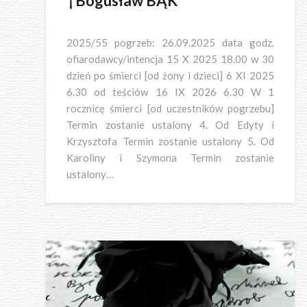
†Bogusław BĄK
2025/55 pogrzeb: 26.09.2025 data godz.
ofiarodawcy/intencja 15 X 2025 18.00 w 30
dzień po śmierci [od żony i dzieci] 6 XI 2025
6.30 od teściów 16 IX 2026 6.30 W 1
rocznicę śmierci [od uczestników pogrzebu]
Termin zostanie ustalony 4. Od Edyty i
Krzysztofa Termin zostanie ustalony 5. Od
Karoliny i Szymona Termin zostanie
ustalony…