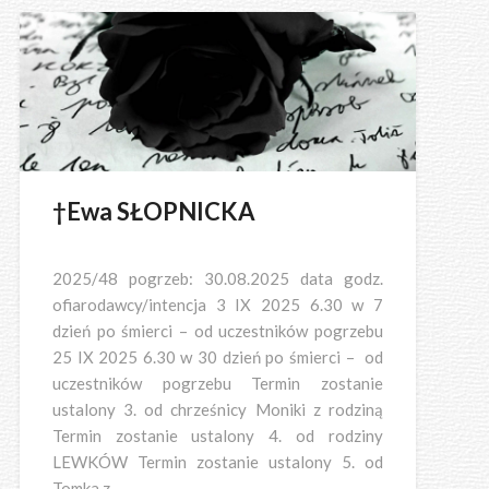
†Ewa SŁOPNICKA
2025/48 pogrzeb: 30.08.2025 data godz.
ofiarodawcy/intencja 3 IX 2025 6.30 w 7
dzień po śmierci – od uczestników pogrzebu
25 IX 2025 6.30 w 30 dzień po śmierci – od
uczestników pogrzebu Termin zostanie
ustalony 3. od chrześnicy Moniki z rodziną
Termin zostanie ustalony 4. od rodziny
LEWKÓW Termin zostanie ustalony 5. od
Tomka z…