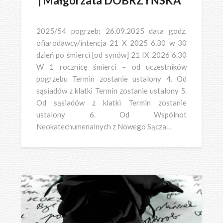
†Małgorzata DOBRZYŃSKA
2025/54 pogrzeb: 26.09.2025 data godz.
ofiarodawcy/intencja 21 X 2025 6.30 w 30
dzień po śmierci [od synów] 21 IX 2026 6.30
W 1 rocznicę śmierci – od uczestników
pogrzebu Termin zostanie ustalony 4. Od
sąsiadów z klatki Termin zostanie ustalony 5.
Od sąsiadów z klatki Termin zostanie
ustalony 6. Od Wspólnot
Neokatechumenalnych z Nowego Sącza…