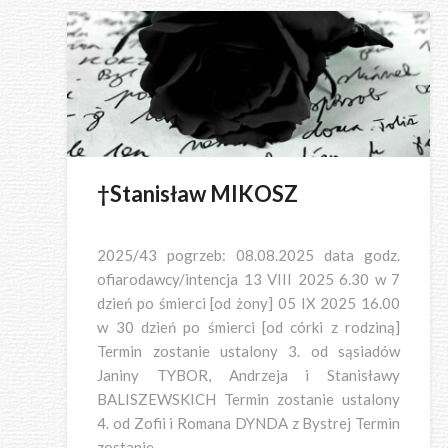
†Stanisław MIKOSZ
2025/43 pogrzeb: 08.08.2025 data godz.
ofiarodawcy/intencja 13 VIII 2025 6.30 w 7
dzień po śmierci [od żony] 05 IX 2025 16.00
w 30 dzień po śmierci [od córki z rodziną]
Termin zostanie ustalony 3. od sąsiadów
Janiny TYBOR, Andrzeja i Stanisławy
BALISZEWSKICH Termin zostanie ustalony
4. od Zofii i Romana DYNDA z Bystrej Termin
zostanie…