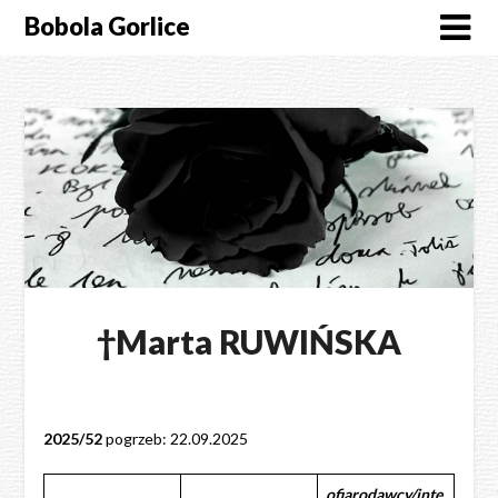
Skip
Bobola Gorlice
to
content
†Marta RUWIŃSKA
2025/52
pogrzeb: 22.09.2025
ofiarodawcy/inte