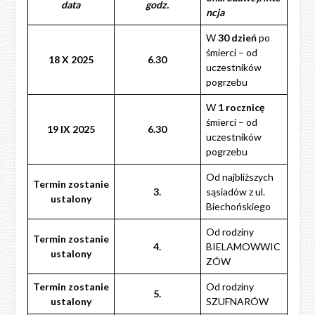
data
godz.
ncja
W
30 dzień
po
śmierci – od
18 X 2025
6.30
uczestników
pogrzebu
W
1 rocznicę
śmierci – od
19 IX 2025
6.30
uczestników
pogrzebu
Od najbliższych
Termin zostanie
3.
sąsiadów z ul.
ustalony
Biechońskiego
Od rodziny
Termin zostanie
4.
BIELAMOWWIC
ustalony
ZÓW
Termin zostanie
Od rodziny
5.
ustalony
SZUFNARÓW