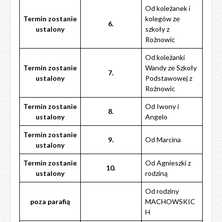
Od koleżanek i
Termin zostanie
kolegów ze
6.
ustalony
szkoły z
Rożnowic
Od koleżanki
Termin
zostanie
Wandy ze Szkoły
7.
ustalony
Podstawowej z
Rożnowic
Termin zostanie
Od Iwony i
8.
ustalony
Angelo
Termin zostanie
9.
Od Marcina
ustalony
Termin zostanie
Od Agnieszki z
10.
ustalony
rodziną
Od rodziny
poza
parafią
MACHOWSKIC
H