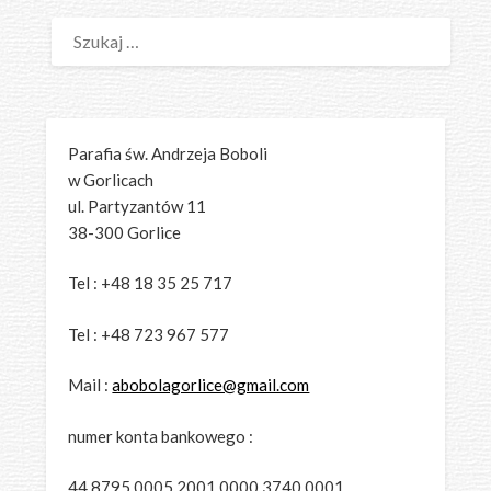
SZUKAJ:
Parafia św. Andrzeja Boboli
w Gorlicach
ul. Partyzantów 11
38-300 Gorlice
Tel : +48 18 35 25 717
Tel : +48 723 967 577
Mail :
abobolagorlice@gmail.com
numer konta bankowego :
44 8795 0005 2001 0000 3740 0001