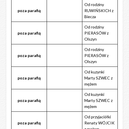
Od rodziny
poza
parafią
RUWIŃSKICH z
Biecza
Od rodziny
poza
parafią
PIERASÓW z
Olszyn
Od rodziny
poza
parafią
PIERASÓW z
Olszyn
Od kuzynki
poza
parafią
Marty SZWEC z
mężem
Od kuzynki
poza
parafią
Marty SZWEC z
mężem
Od przyjaciółki
poza
parafią
Renaty WÓJCIK
z mężem