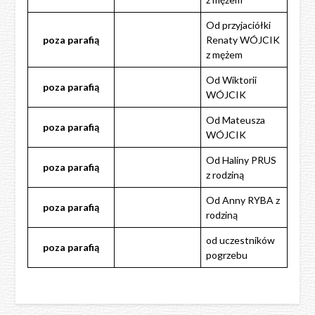
Od przyjaciółki
poza
parafią
Renaty WÓJCIK
z mężem
Od Wiktorii
poza
parafią
WÓJCIK
Od Mateusza
poza
parafią
WÓJCIK
Od Haliny PRUS
poza
parafią
z rodziną
Od Anny RYBA z
poza
parafią
rodziną
od uczestników
poza
parafią
pogrzebu