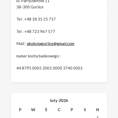
ul. Partyzantów 11
38-300 Gorlice
Tel : +48 18 35 25 717
Tel : +48 723 967 577
Mail :
abobolagorlice@gmail.com
numer konta bankowego :
44 8795 0005 2001 0000 3740 0001
luty 2026
P
W
Ś
C
P
S
N
1