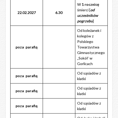
W
1 rocznicę
śmierci [
od
22.02.2027
6.30
uczestników
pogrzebu
]
Od koleżanek i
kolegów z
Polskiego
poza
parafią
Towarzystwa
Gimnastycznego
„Sokół’ w
Gorlicach
Od sąsiadów z
poza
parafią
klatki
Od sąsiadów z
poza
parafią
klatki
Od sąsiadów z
poza
parafią
klatki