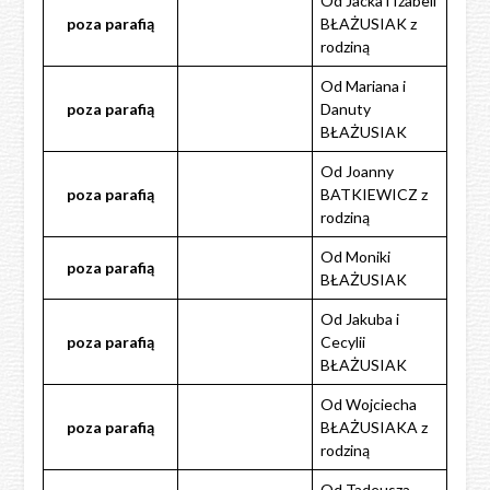
Od Jacka i Izabeli
poza
parafią
BŁAŻUSIAK z
rodziną
Od Mariana i
poza
parafią
Danuty
BŁAŻUSIAK
Od Joanny
poza
parafią
BATKIEWICZ z
rodziną
Od Moniki
poza
parafią
BŁAŻUSIAK
Od Jakuba i
poza
parafią
Cecylii
BŁAŻUSIAK
Od Wojciecha
poza
parafią
BŁAŻUSIAKA z
rodziną
Od Tadeusza