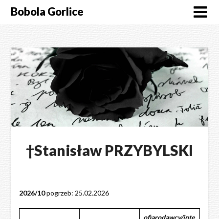
Skip
Bobola Gorlice
to
content
†Stanisław PRZYBYLSKI
2026/10
pogrzeb: 25.02.2026
ofiarodawcy/inte