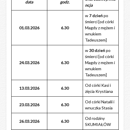
data
godz.
ncja
w
7 dzień
po
śmierci [od córki
01.03.2026
6.30
Magdy z mężem i
wnukiem
Tadeuszem]
w
30 dzień
po
śmierci [od córki
24.03.2026
6.30
Magdy z mężem i
wnukiem
Tadeuszem]
Od córki Kasi i
13.03.2026
6.30
zięcia Krystiana
Od córki Natalii i
23.03.2026
6.30
wnuczka Stasia
Od rodziny
26.03.2026
6.30
SKUMIAŁÓW