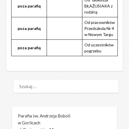
poza
parafią
BŁAŻUSIAKA z
rodziną
Od pracowników
poza
parafią
Przedszkola Nr 4
w Nowym Targu
Od uczestników
poza
parafią
pogrzebu
SZUKAJ:
Parafia św. Andrzeja Boboli
w Gorlicach