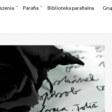
szenia
Parafia
Biblioteka parafialna
Gru