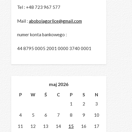
Tel : +48 723 967 577
Mail :
abobolagorlice@gmail.com
numer konta bankowego :
44 8795 0005 2001 0000 3740 0001
maj 2026
P
W
Ś
C
P
S
N
1
2
3
4
5
6
7
8
9
10
11
12
13
14
15
16
17