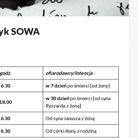
yk SOWA
godz.
ofiarodawcy/intencja
6.30
w 7 dzień
po śmierci [od żony]
w 30 dzień
po śmierci [od syna
18.00
Ryszarda z żoną]
6.30
Od syna Janusza z żoną
6.30
Od córki Anny z rodziną