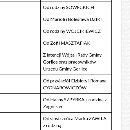
Od rodziny SOWECKICH
Od Marioli i Bolesława DZIKI
Od rodziny WÓJCIKIEWICZ
Od Zofii MASZTAFIAK
Z intencji Wójta i Rady Gminy
Gorlice oraz pracowników
Urzędu Gminy Gorlice
Od przyjaciół Elżbiety i Romana
CYGNAROWICZÓW
Od Haliny SZPYRKA z rodziną z
Zagórzan
Od siostrzeńca Marka ZAWIŁA
z rodziną