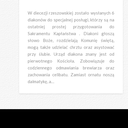
W diecezji rzeszowskiej zostało wysłanych 6
diakonów do specjalnej posługi, którzy są na
ostatniej prostej przygotowania do
Sakramentu Kapłaństwa . Diakoni głoszą
słowo Boże, rozdzielają Komunię świętą,
mogą także udzielać chrztu oraz asystować
przy ślubie. Urząd diakona znany jest od
pierwotnego Kościoła. Zobowiązuje do
codziennego odmawiania brewiarza oraz
zachowania celibatu. Zamiast ornatu noszą
dalmatykę, a…