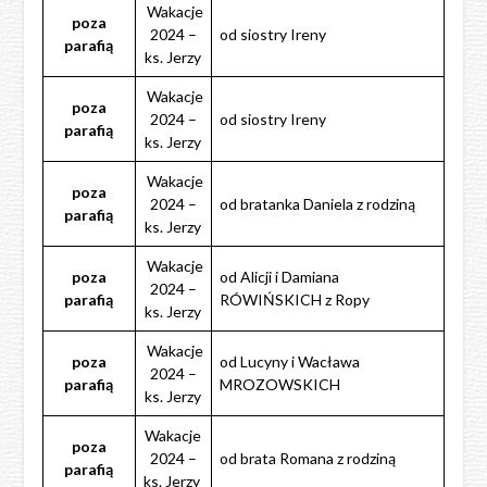
Wakacje
poza
2024 –
od siostry Ireny
parafią
ks. Jerzy
Wakacje
poza
2024 –
od siostry Ireny
parafią
ks. Jerzy
Wakacje
poza
2024 –
od bratanka Daniela z rodziną
parafią
ks. Jerzy
Wakacje
poza
od Alicji i Damiana
2024 –
parafią
RÓWIŃSKICH z Ropy
ks. Jerzy
Wakacje
poza
od Lucyny i Wacława
2024 –
parafią
MROZOWSKICH
ks. Jerzy
Wakacje
poza
2024 –
od brata Romana z rodziną
parafią
ks. Jerzy