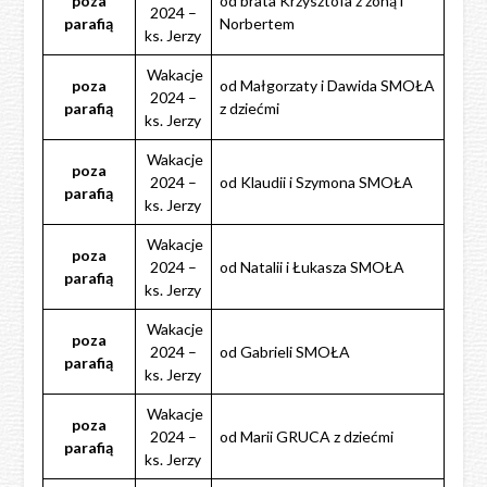
poza
od brata Krzysztofa z żoną i
2024 –
parafią
Norbertem
ks. Jerzy
Wakacje
poza
od Małgorzaty i Dawida SMOŁA
2024 –
parafią
z dziećmi
ks. Jerzy
Wakacje
poza
2024 –
od Klaudii i Szymona SMOŁA
parafią
ks. Jerzy
Wakacje
poza
2024 –
od Natalii i Łukasza SMOŁA
parafią
ks. Jerzy
Wakacje
poza
2024 –
od Gabrieli SMOŁA
parafią
ks. Jerzy
Wakacje
poza
2024 –
od Marii GRUCA z dziećmi
parafią
ks. Jerzy