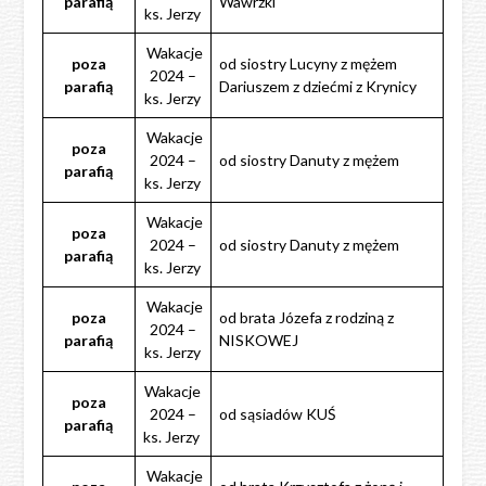
parafią
Wawrzki
ks. Jerzy
Wakacje
poza
od siostry Lucyny z mężem
2024 –
parafią
Dariuszem z dziećmi z Krynicy
ks. Jerzy
Wakacje
poza
2024 –
od siostry Danuty z mężem
parafią
ks. Jerzy
Wakacje
poza
2024 –
od siostry Danuty z mężem
parafią
ks. Jerzy
Wakacje
poza
od brata Józefa z rodziną z
2024 –
parafią
NISKOWEJ
ks. Jerzy
Wakacje
poza
2024 –
od sąsiadów KUŚ
parafią
ks. Jerzy
Wakacje