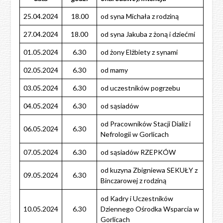
25.04.2024
18.00
od syna Michała z rodziną
27.04.2024
18.00
od syna Jakuba z żoną i dziećmi
01.05.2024
6.30
od żony Elżbiety z synami
02.05.2024
6.30
od mamy
03.05.2024
6.30
od uczestników pogrzebu
04.05.2024
6.30
od sąsiadów
od Pracowników Stacji Dializ i
06.05.2024
6.30
Nefrologii w Gorlicach
07.05.2024
6.30
od sąsiadów RZEPKÓW
od kuzyna Zbigniewa SEKUŁY z
09.05.2024
6.30
Binczarowej z rodziną
od Kadry i Uczestników
10.05.2024
6.30
Dziennego Ośrodka Wsparcia w
Gorlicach