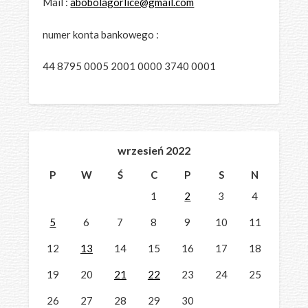
Mail :
abobolagorlice@gmail.com
numer konta bankowego :
44 8795 0005 2001 0000 3740 0001
wrzesień 2022
P
W
Ś
C
P
S
N
1
2
3
4
5
6
7
8
9
10
11
12
13
14
15
16
17
18
19
20
21
22
23
24
25
26
27
28
29
30