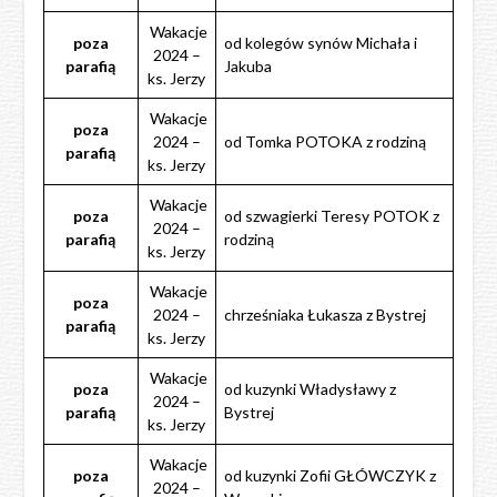
Wakacje
poza
od kolegów synów Michała i
2024 –
parafią
Jakuba
ks. Jerzy
Wakacje
poza
2024 –
od Tomka POTOKA z rodziną
parafią
ks. Jerzy
Wakacje
poza
od szwagierki Teresy POTOK z
2024 –
parafią
rodziną
ks. Jerzy
Wakacje
poza
2024 –
chrześniaka Łukasza z Bystrej
parafią
ks. Jerzy
Wakacje
poza
od kuzynki Władysławy z
2024 –
parafią
Bystrej
ks. Jerzy
Wakacje
poza
od kuzynki Zofii GŁÓWCZYK z
2024 –