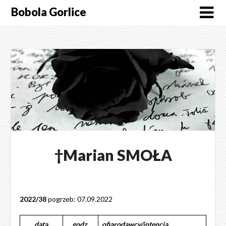
Skip
Bobola Gorlice
to
content
†Marian SMOŁA
2022/38
pogrzeb: 07.09.2022
data
godz.
ofiarodawcy/intencja