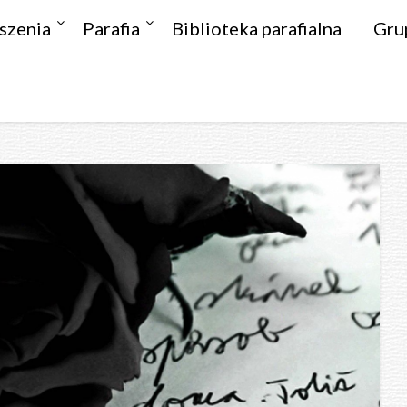
szenia
Parafia
Biblioteka parafialna
Gru