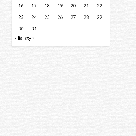
16
17
18
19
20
21
22
23
24
25
26
27
28
29
30
31
« lis
sty »