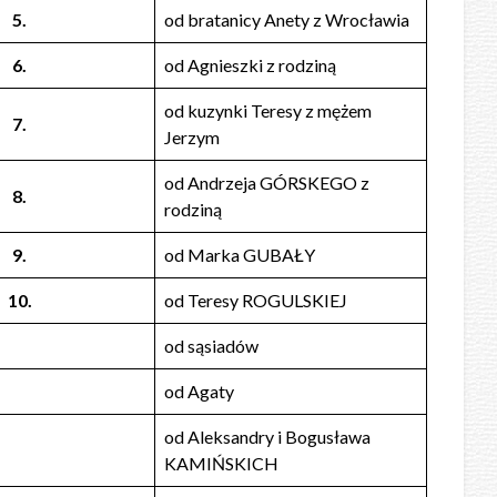
5.
od bratanicy Anety z Wrocławia
6.
od Agnieszki z rodziną
od kuzynki Teresy z mężem
7.
Jerzym
od Andrzeja GÓRSKEGO z
8.
rodziną
9.
od Marka GUBAŁY
10.
od Teresy ROGULSKIEJ
od sąsiadów
od Agaty
od Aleksandry i Bogusława
KAMIŃSKICH