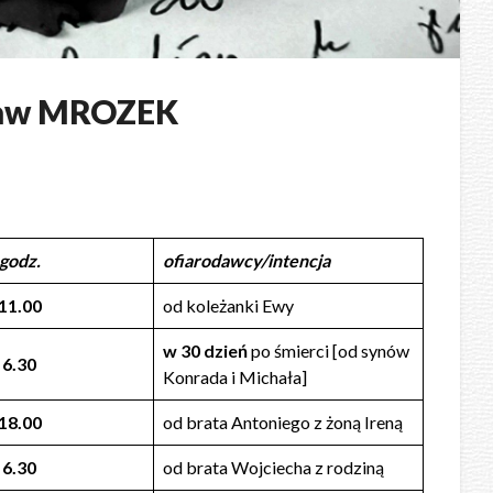
ław MROZEK
godz.
ofiarodawcy/intencja
11.00
od koleżanki Ewy
w 30 dzień
po śmierci [od synów
6.30
Konrada i Michała]
18.00
od brata Antoniego z żoną Ireną
6.30
od brata Wojciecha z rodziną