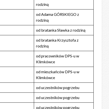
rodziną
od Adama GÓRSKIEGO z
rodziną
od bratanka Sławka z rodziną
od bratanka Krzysztofa z
rodziną
od pracowników DPS-u w
Klimkówce
od mieszkańców DPS-u w
Klimkówce
od uczestników pogrzebu
od uczestników pogrzebu
od uczestników pogrzebu