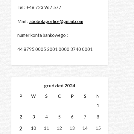
Tel : +48 723 967 577
Mail :
abobolagorlice@gmail.com
numer konta bankowego :
44 8795 0005 2001 0000 3740 0001
grudzień 2024
P
W
Ś
C
P
S
N
1
2
3
4
5
6
7
8
9
10
11
12
13
14
15